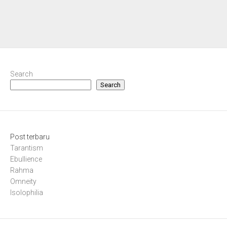
Search
Search
Post terbaru
Tarantism
Ebullience
Rahma
Omneity
Isolophilia