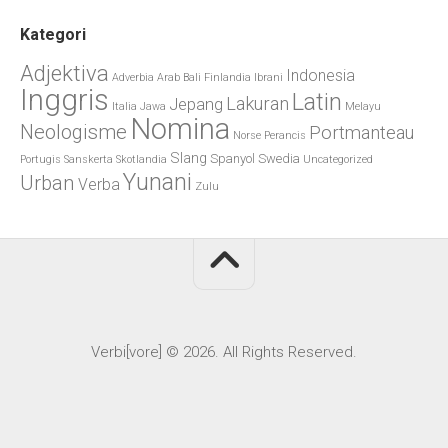
Kategori
Adjektiva
Indonesia
Adverbia
Arab
Bali
Finlandia
Ibrani
Inggris
Latin
Lakuran
Jepang
Italia
Jawa
Melayu
Nomina
Neologisme
Portmanteau
Norse
Perancis
Slang
Spanyol
Swedia
Portugis
Sanskerta
Skotlandia
Uncategorized
Yunani
Urban
Verba
Zulu
Verbi[vore] © 2026. All Rights Reserved.