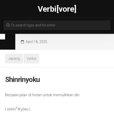
Skip
Verbi[vore]
to
content
April 18, 2025
Jepang
Verba
Shinrinyoku
Berjalan-jalan di hutan untuk memulihkan diri
| shìńríꜜǹ’yòkù |