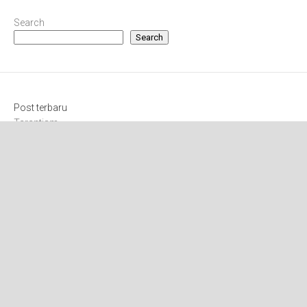
Search
Search
Post terbaru
Tarantism
Ebullience
Rahma
Omneity
Isolophilia
Kategori
Adjektiva
Indonesia
Adverbia
Arab
Bali
Finlandia
Ibrani
Inggris
Latin
Lakuran
Jepang
Italia
Jawa
Melayu