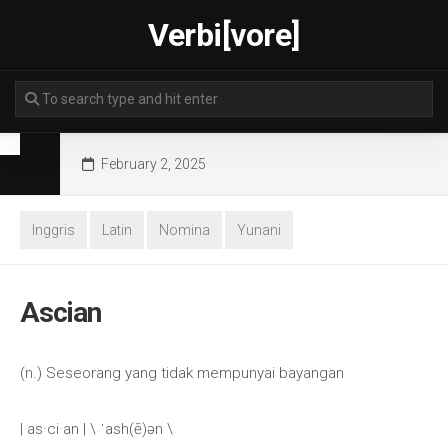
Skip
Verbi[vore]
to
content
February 2, 2025
Inggris
Latin
Nomina
Yunani
Ascian
(n.) Seseorang yang tidak mempunyai bayangan
| as·​ci·​an | \ ˈash(ē)ən \