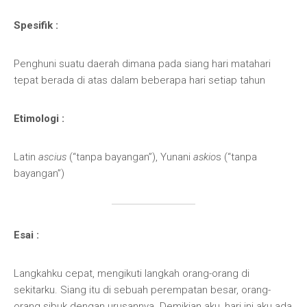
Spesifik :
Penghuni suatu daerah dimana pada siang hari matahari
tepat berada di atas dalam beberapa hari setiap tahun
Etimologi :
Latin
ascius
(“tanpa bayangan”), Yunani
askio
s (“tanpa
bayangan”)
Esai :
Langkahku cepat, mengikuti langkah orang-orang di
sekitarku. Siang itu di sebuah perempatan besar, orang-
orang sibuk dengan urusannya. Demikian aku, hari ini aku ada