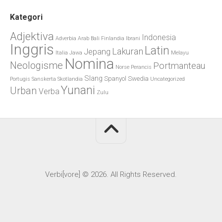
Kategori
Adjektiva
Indonesia
Adverbia
Arab
Bali
Finlandia
Ibrani
Inggris
Latin
Lakuran
Jepang
Italia
Jawa
Melayu
Nomina
Neologisme
Portmanteau
Norse
Perancis
Slang
Spanyol
Swedia
Portugis
Sanskerta
Skotlandia
Uncategorized
Yunani
Urban
Verba
Zulu
Verbi[vore] © 2026. All Rights Reserved.