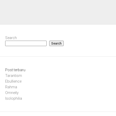
Search
Search
Post terbaru
Tarantism
Ebullience
Rahma
Omneity
Isolophilia