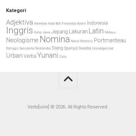
Kategori
Adjektiva
Indonesia
Adverbia
Arab
Bali
Finlandia
Ibrani
Inggris
Latin
Lakuran
Jepang
Italia
Jawa
Melayu
Nomina
Neologisme
Portmanteau
Norse
Perancis
Slang
Spanyol
Swedia
Portugis
Sanskerta
Skotlandia
Uncategorized
Yunani
Urban
Verba
Zulu
Verbi[vore] © 2026. All Rights Reserved.