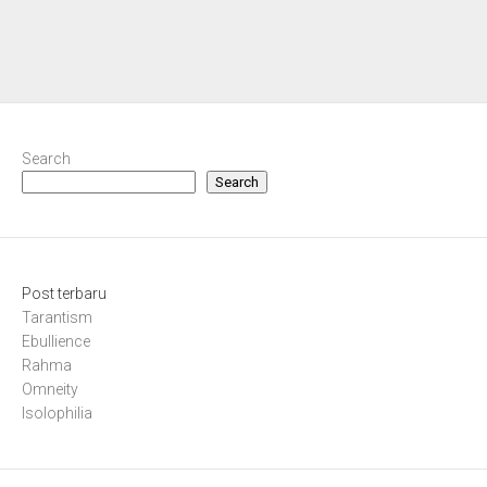
Search
Search
Post terbaru
Tarantism
Ebullience
Rahma
Omneity
Isolophilia