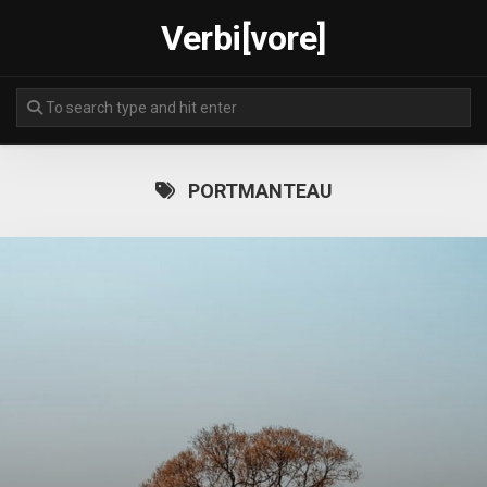
Skip
Verbi[vore]
to
content
PORTMANTEAU