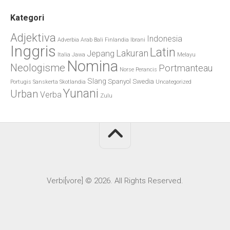
Kategori
Adjektiva
Indonesia
Adverbia
Arab
Bali
Finlandia
Ibrani
Inggris
Latin
Lakuran
Jepang
Italia
Jawa
Melayu
Nomina
Neologisme
Portmanteau
Norse
Perancis
Slang
Spanyol
Swedia
Portugis
Sanskerta
Skotlandia
Uncategorized
Yunani
Urban
Verba
Zulu
Verbi[vore] © 2026. All Rights Reserved.