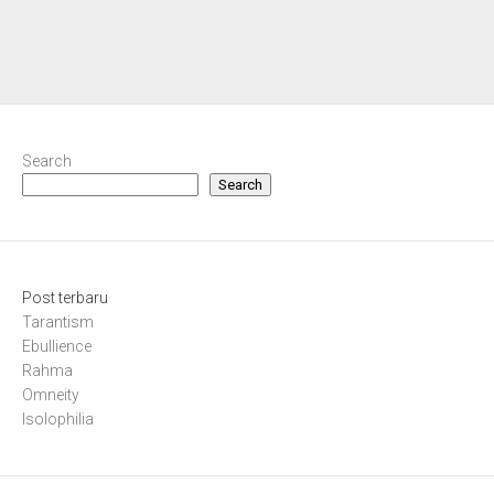
Search
Search
Post terbaru
Tarantism
Ebullience
Rahma
Omneity
Isolophilia