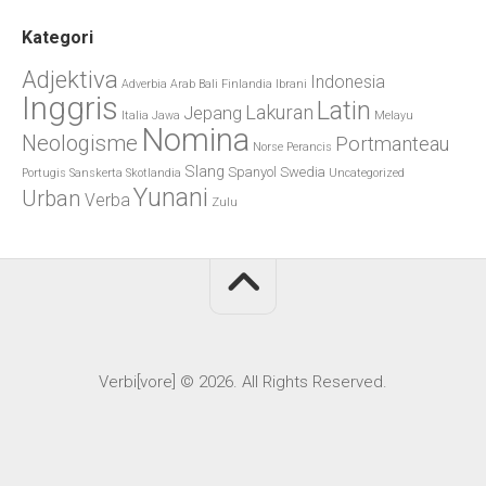
Kategori
Adjektiva
Indonesia
Adverbia
Arab
Bali
Finlandia
Ibrani
Inggris
Latin
Lakuran
Jepang
Italia
Jawa
Melayu
Nomina
Neologisme
Portmanteau
Norse
Perancis
Slang
Spanyol
Swedia
Portugis
Sanskerta
Skotlandia
Uncategorized
Yunani
Urban
Verba
Zulu
Verbi[vore] © 2026. All Rights Reserved.