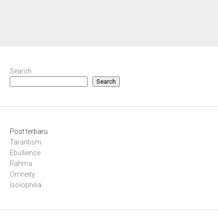
Search
Search
Post terbaru
Tarantism
Ebullience
Rahma
Omneity
Isolophilia