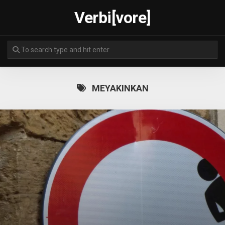
Skip
Verbi[vore]
to
content
MEYAKINKAN