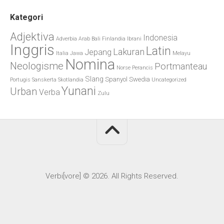
Kategori
Adjektiva
Indonesia
Adverbia
Arab
Bali
Finlandia
Ibrani
Inggris
Latin
Lakuran
Jepang
Italia
Jawa
Melayu
Nomina
Neologisme
Portmanteau
Norse
Perancis
Slang
Spanyol
Swedia
Portugis
Sanskerta
Skotlandia
Uncategorized
Yunani
Urban
Verba
Zulu
Verbi[vore] © 2026. All Rights Reserved.