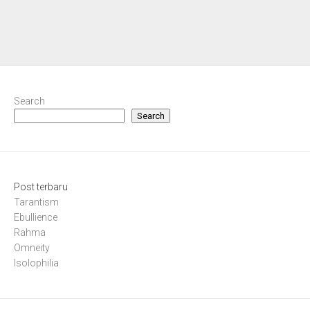
Search
Search
Post terbaru
Tarantism
Ebullience
Rahma
Omneity
Isolophilia