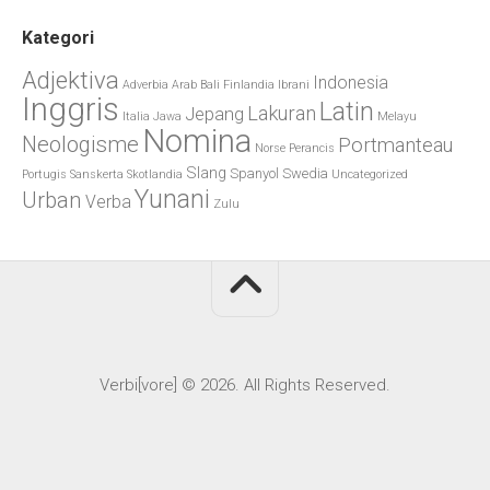
Kategori
Adjektiva
Indonesia
Adverbia
Arab
Bali
Finlandia
Ibrani
Inggris
Latin
Lakuran
Jepang
Italia
Jawa
Melayu
Nomina
Neologisme
Portmanteau
Norse
Perancis
Slang
Spanyol
Swedia
Portugis
Sanskerta
Skotlandia
Uncategorized
Yunani
Urban
Verba
Zulu
Verbi[vore] © 2026. All Rights Reserved.