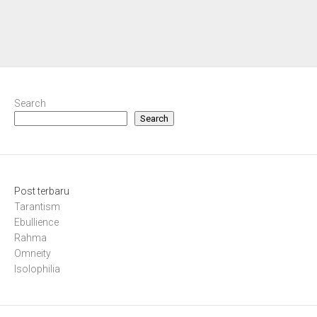
Search
Search
Post terbaru
Tarantism
Ebullience
Rahma
Omneity
Isolophilia