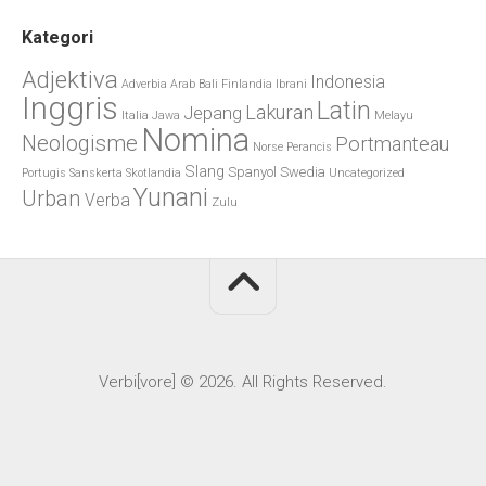
Kategori
Adjektiva
Indonesia
Adverbia
Arab
Bali
Finlandia
Ibrani
Inggris
Latin
Lakuran
Jepang
Italia
Jawa
Melayu
Nomina
Neologisme
Portmanteau
Norse
Perancis
Slang
Spanyol
Swedia
Portugis
Sanskerta
Skotlandia
Uncategorized
Yunani
Urban
Verba
Zulu
Verbi[vore] © 2026. All Rights Reserved.