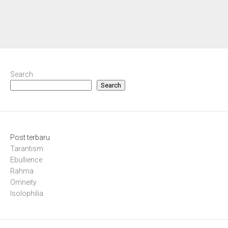
Search
Search
Post terbaru
Tarantism
Ebullience
Rahma
Omneity
Isolophilia