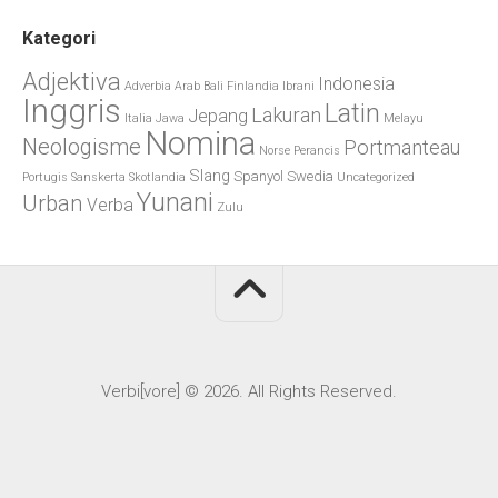
Kategori
Adjektiva
Indonesia
Adverbia
Arab
Bali
Finlandia
Ibrani
Inggris
Latin
Lakuran
Jepang
Italia
Jawa
Melayu
Nomina
Neologisme
Portmanteau
Norse
Perancis
Slang
Spanyol
Swedia
Portugis
Sanskerta
Skotlandia
Uncategorized
Yunani
Urban
Verba
Zulu
Verbi[vore] © 2026. All Rights Reserved.