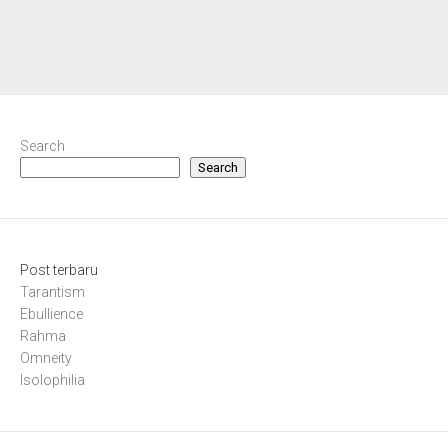
Search
Search
Post terbaru
Tarantism
Ebullience
Rahma
Omneity
Isolophilia