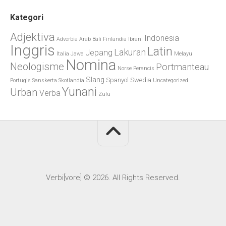
Kategori
Adjektiva
Indonesia
Adverbia
Arab
Bali
Finlandia
Ibrani
Inggris
Latin
Lakuran
Jepang
Italia
Jawa
Melayu
Nomina
Neologisme
Portmanteau
Norse
Perancis
Slang
Spanyol
Swedia
Portugis
Sanskerta
Skotlandia
Uncategorized
Yunani
Urban
Verba
Zulu
Verbi[vore] © 2026. All Rights Reserved.