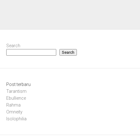
Search
Search
Post terbaru
Tarantism
Ebullience
Rahma
Omneity
Isolophilia