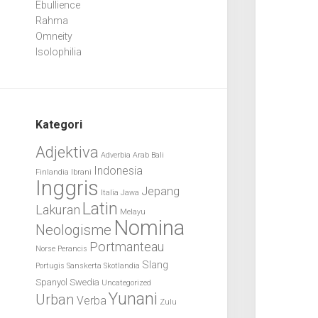
Ebullience
Rahma
Omneity
Isolophilia
Kategori
Adjektiva
Adverbia
Arab
Bali
Indonesia
Finlandia
Ibrani
Inggris
Jepang
Italia
Jawa
Latin
Lakuran
Melayu
Nomina
Neologisme
Portmanteau
Norse
Perancis
Slang
Portugis
Sanskerta
Skotlandia
Spanyol
Swedia
Uncategorized
Yunani
Urban
Verba
Zulu