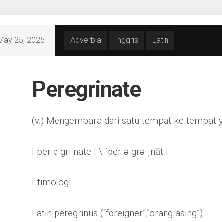
May 25, 2025
Adverbia
Inggris
Latin
Peregrinate
(v.) Mengembara dari satu tempat ke tempat y
| per·​e·​gri·​nate | \ ˈper-ə-grə-ˌnāt |
Etimologi :
Latin peregrinus (“foreigner”,”orang asing”)