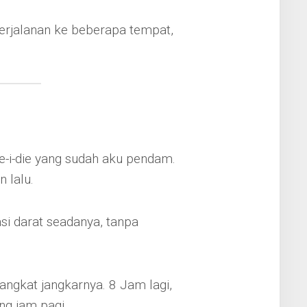
perjalanan ke beberapa tempat,
ore-i-die yang sudah aku pendam.
 lalu.
asi darat seadanya, tanpa
ngkat jangkarnya. 8 Jam lagi,
ng jam pagi.