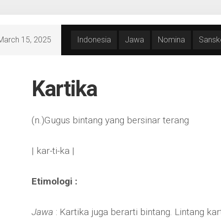
March 15, 2025
Indonesia
Jawa
Nomina
Sansk
Kartika
(n.)Gugus bintang yang bersinar terang
| kar-ti-ka |
Etimologi :
Jawa
: Kartika juga berarti bintang. Lintang k