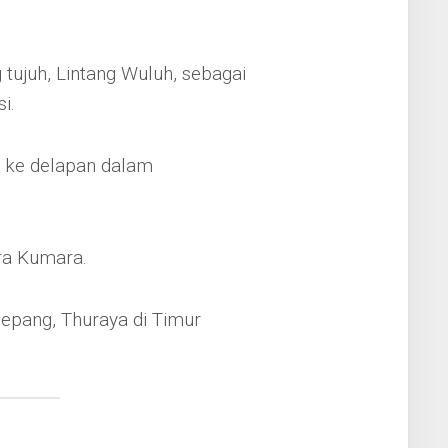
g tujuh, Lintang Wuluh, sebagai
i.
au ke delapan dalam
ra Kumara.
 Jepang, Thuraya di Timur