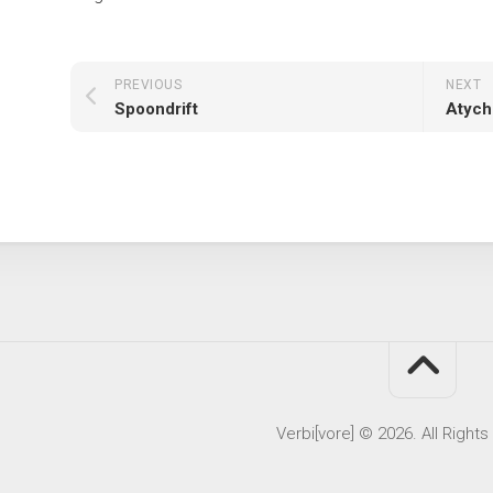
PREVIOUS
NEXT
Spoondrift
Atych
Verbi[vore] © 2026. All Right