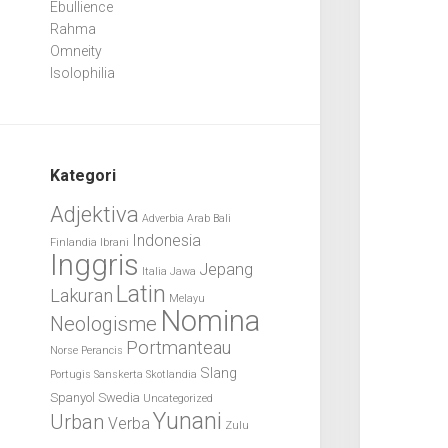
Ebullience
Rahma
Omneity
Isolophilia
Kategori
Adjektiva
Adverbia
Arab
Bali
Indonesia
Finlandia
Ibrani
Inggris
Jepang
Italia
Jawa
Latin
Lakuran
Melayu
Nomina
Neologisme
Portmanteau
Norse
Perancis
Slang
Portugis
Sanskerta
Skotlandia
Spanyol
Swedia
Uncategorized
Yunani
Urban
Verba
Zulu