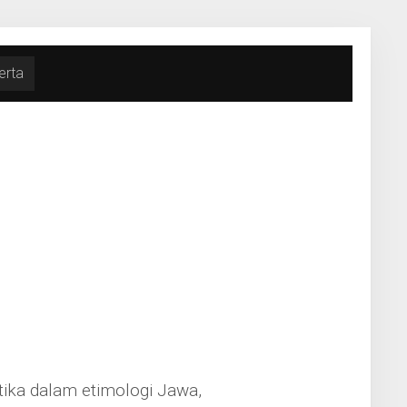
erta
artika dalam etimologi Jawa,