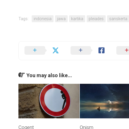
Tags:
indonesia
jawa
kartika
pleiades
sanskerta
You may also like...
Cogent
Onism